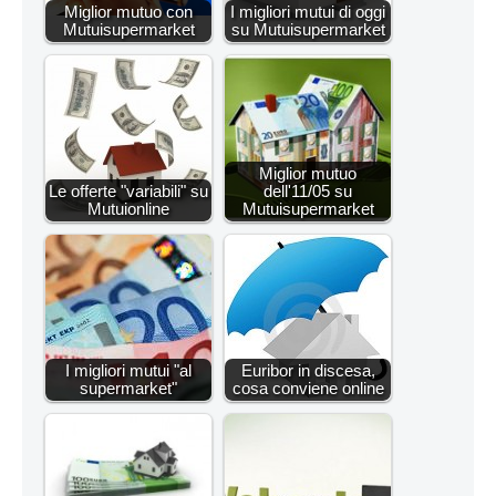
Miglior mutuo con
I migliori mutui di oggi
Mutuisupermarket
su Mutuisupermarket
Miglior mutuo
Le offerte "variabili" su
dell'11/05 su
Mutuionline
Mutuisupermarket
I migliori mutui "al
Euribor in discesa,
supermarket"
cosa conviene online