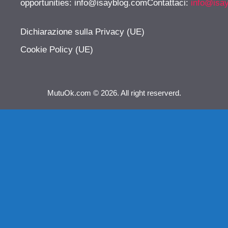
opportunities:
info@isayblog.comContattaci
:
info@isa
Dichiarazione sulla Privacy (UE)
Cookie Policy (UE)
MutuOk.com © 2026. All right reserverd.