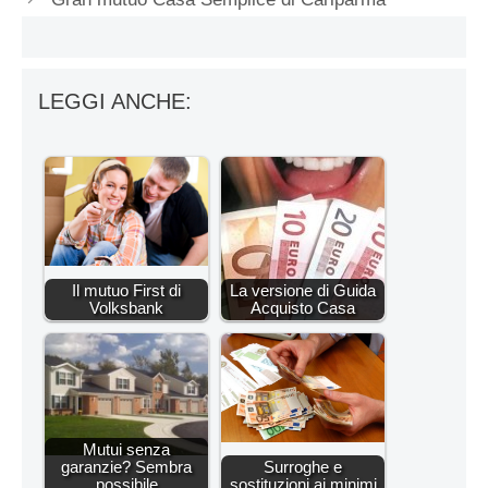
LEGGI ANCHE:
Il mutuo First di
La versione di Guida
Volksbank
Acquisto Casa
Mutui senza
garanzie? Sembra
Surroghe e
possibile
sostituzioni ai minimi