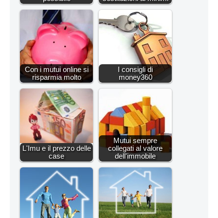
Con i mutui online si
I consigli di
risparmia molto
money360
Mutui sempre
L'Imu e il prezzo delle
collegati al valore
case
dell'immobile