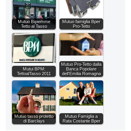
Mutuo Bipiemme
Mutuo famiglia Bper
Tetto al Tasso
Pro-Tetto
Mutuo Pro-Tetto dalla
Mutui BPM:
Banca Popolare
TettoalTasso 2011
dell'Emilia Romagna
Mutuo tasso protetto
Mutuo Famiglia a
di Barclays
Rata Costante Bper