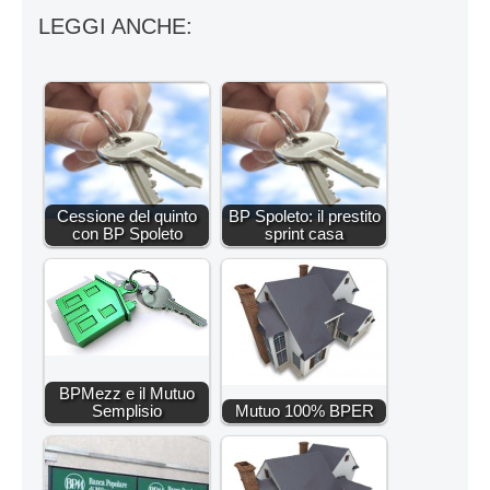
LEGGI ANCHE:
Cessione del quinto
BP Spoleto: il prestito
con BP Spoleto
sprint casa
BPMezz e il Mutuo
Semplisio
Mutuo 100% BPER