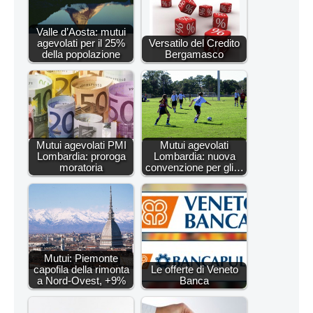
Valle d’Aosta: mutui
agevolati per il 25%
Versatilo del Credito
della popolazione
Bergamasco
Mutui agevolati PMI
Mutui agevolati
Lombardia: proroga
Lombardia: nuova
moratoria
convenzione per gli…
Mutui: Piemonte
capofila della rimonta
Le offerte di Veneto
a Nord-Ovest, +9%
Banca