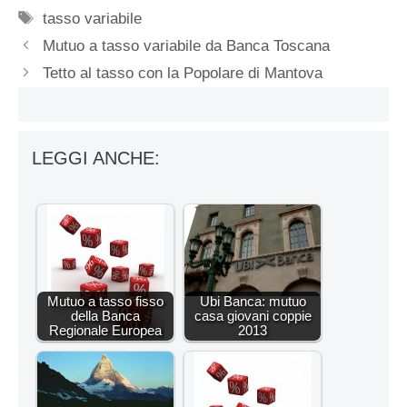
Tag
tasso variabile
Mutuo a tasso variabile da Banca Toscana
Tetto al tasso con la Popolare di Mantova
LEGGI ANCHE:
Mutuo a tasso fisso
Ubi Banca: mutuo
della Banca
casa giovani coppie
Regionale Europea
2013