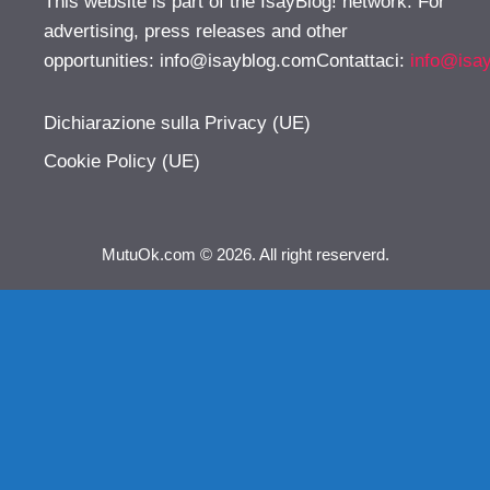
This website is part of the IsayBlog! network. For
advertising, press releases and other
opportunities:
info@isayblog.comContattaci
:
info@isa
Dichiarazione sulla Privacy (UE)
Cookie Policy (UE)
MutuOk.com © 2026. All right reserverd.