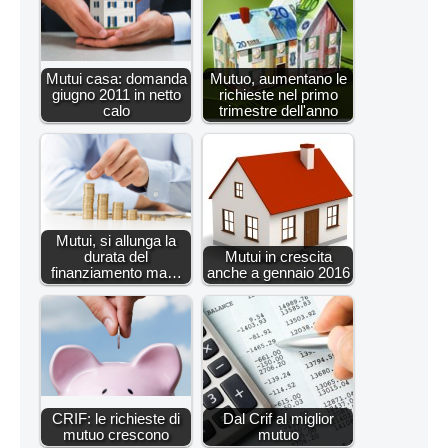
Mutui casa: domanda
Mutuo, aumentano le
giugno 2011 in netto
richieste nel primo
calo
trimestre dell'anno
Mutui, si allunga la
durata del
Mutui in crescita
finanziamento ma…
anche a gennaio 2016
CRIF: le richieste di
Dal Crif al miglior
mutuo crescono
mutuo