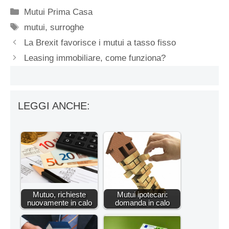
Categorie
Mutui Prima Casa
Tag
mutui
,
surroghe
La Brexit favorisce i mutui a tasso fisso
Leasing immobiliare, come funziona?
LEGGI ANCHE:
Mutuo, richieste
Mutui ipotecari:
nuovamente in calo
domanda in calo