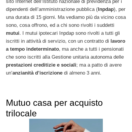
sito Internet dell’Istituto nazionale di previdenza per i
dipendenti dell’amministrazione pubblica (
Inpdap
), per
una durata di 15 giorni. Ma vediamo più da vicino cosa
sono, cosa offrono, ed a chi sono rivolti i suddetti
mutui
. I mutui ipotecari Inpdap sono rivolti a tutti gli
iscritti in attività di servizio, con un contratto di
lavoro
a tempo indeterminato
, ma anche a tutti i pensionati
che sono iscritti alla Gestione unitaria autonoma delle
prestazioni creditizie e sociali
; ma a patto di avere
un’
anzianità
d’iscrizione
di almeno 3 anni.
Mutuo casa per acquisto
trilocale