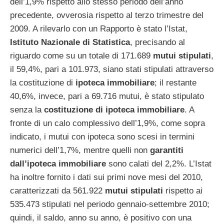
dell’1,9% rispetto allo stesso periodo dell’anno
precedente, ovverosia rispetto al terzo trimestre del
2009. A rilevarlo con un Rapporto è stato l’Istat,
Istituto Nazionale di Statistica
, precisando al
riguardo come su un totale di 171.689
mutui stipulati
,
il 59,4%, pari a 101.973, siano stati stipulati attraverso
la costituzione di
ipoteca immobiliare
; il restante
40,6%, invece, pari a 69.716 mutui, è stato stipulato
senza la
costituzione di ipoteca immobiliare
. A
fronte di un calo complessivo dell’1,9%, come sopra
indicato, i mutui con ipoteca sono scesi in termini
numerici dell’1,7%, mentre quelli non
garantiti
dall’ipoteca immobiliare
sono calati del 2,2%. L’Istat
ha inoltre fornito i dati sui primi nove mesi del 2010,
caratterizzati da 561.922
mutui stipulati
rispetto ai
535.473 stipulati nel periodo gennaio-settembre 2010;
quindi, il saldo, anno su anno, è positivo con una