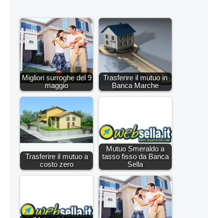
Migliori surroghe del 9
Trasferire il mutuo in
maggio
Banca Marche
Mutuo Smeraldo a
Trasferire il mutuo a
tasso fisso da Banca
costo zero
Sella