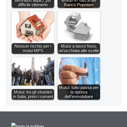
lavoratori atipici: più
Mutuo in Tasca del
difficile ottenerlo
Banco Popolare
Nessun rischio per i
Mutui a tasso fisso,
mutui MPS
un’occhiata alle scelte
Mutui: tutto passa per
Mutui: tra gli stranieri
la ripresa
in Italia, primi i rumeni
dell'immobiliare