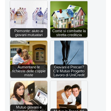
Piemonte: aiuto ai
Come si combatte la
giovani mutuatari
stretta creditizia
Aumentano le
Giovani e Precari?
richieste delle coppie
C’è Mutuo Progetto
miste
Lavoro di UniCredit
Mutuo giovani e