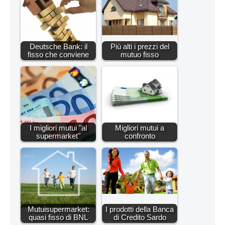
Deutsche Bank: il
Più alti i prezzi del
fisso che conviene
mutuo fisso
I migliori mutui "al
Migliori mutui a
supermarket"
confronto
Mutuisupermarket:
I prodotti della Banca
quasi fisso di BNL
di Credito Sardo