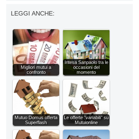
LEGGI ANCHE:
Intesa Sanpaolo tra le
Migliori mutui a
occasioni del
confronto
momento
Mutuo Domus offerta
Le offerte "variabili" su
Superflash
Mutuionline