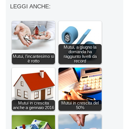
LEGGI ANCHE:
Mutui, a giugno la
domanda ha
Mutui, l'incantesimo si
raggiunto livelli da
è rotto
record
Mutui in crescita
Mutui in crescita del
anche a gennaio 2016
50%