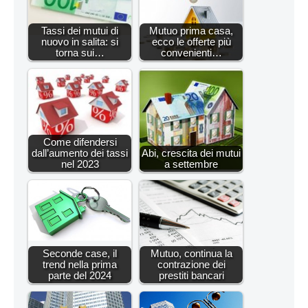
Tassi dei mutui di
Mutuo prima casa,
nuovo in salita: si
ecco le offerte più
torna sui…
convenienti…
Come difendersi
dall’aumento dei tassi
Abi, crescita dei mutui
nel 2023
a settembre
Seconde case, il
Mutuo, continua la
trend nella prima
contrazione dei
parte del 2024
prestiti bancari