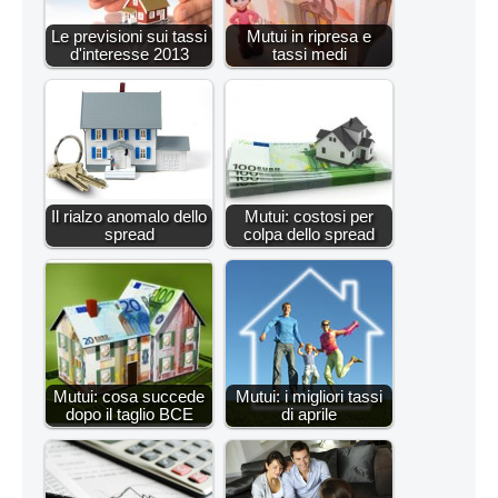
Le previsioni sui tassi
Mutui in ripresa e
d'interesse 2013
tassi medi
Il rialzo anomalo dello
Mutui: costosi per
spread
colpa dello spread
Mutui: cosa succede
Mutui: i migliori tassi
dopo il taglio BCE
di aprile