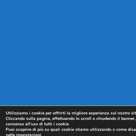
Utilizziamo i cookie per offrirti la migliore esperienza sul nostro si
Cliccando sulla pagina, effettuando lo scroll o chiudendo il banner, 
consenso all’uso di tutti i cookie
Puoi scoprire di più su quali cookie stiamo utilizzando o come disat
nelle
impostazioni