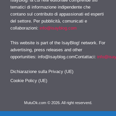
IsayBlog! la cui rete editoriale comprende siti
tematici di informazione indipendente che
contano sul contributo di appassionati ed esperti
del settore. Per pubblicità, comunicati e
collaborazioni:
info@isayblog.com
This website is part of the IsayBlog! network. For
advertising, press releases and other
opportunities:
info@isayblog.comContattaci
:
info@isa
Dichiarazione sulla Privacy (UE)
Cookie Policy (UE)
MutuOk.com © 2026. All right reserverd.