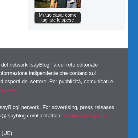
Mutuo casa: come
tagliare le spese
 del network IsayBlog! la cui rete editoriale
 informazione indipendente che contano sul
d esperti del settore. Per pubblicità, comunicati e
log.com
 IsayBlog! network. For advertising, press releases
fo@isayblog.comContattaci
:
info@isayblog.com
y (UE)