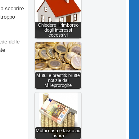
 a scoprire
 troppo
Chiedere il rimborso
degli interessi
eccessivi
ede delle
nte
Mutui e prestiti: brutte
notizie dal
Milleproroghe
Mutui casa e tasso ad
usura