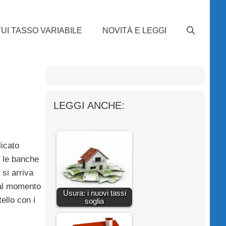
UI TASSO VARIABILE
NOVITÀ E LEGGI
LEGGI ANCHE:
licato
e le banche
 si arriva
 al momento
Usura: i nuovi tassi
ello con i
soglia