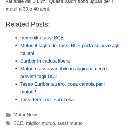
variabile del 3,85%. Questi valori sono uguali per i
mutui a 30 e 40 anni.
Related Posts:
Immobili i tassi BCE
Mutui, il taglio dei tassi BCE porta sollievo agli
italiani
Euribor in caduta libera
Mutui a tasso variabile in aggiornamento:
previsti tagli BCE
Tasso Euribor a zero, cosa cambia per il
mutuo?
Tassi fermi nell'Eurozona
Categorie
Mutui News
Tag
BCE
,
miglior mutuo
,
tassi mutuo