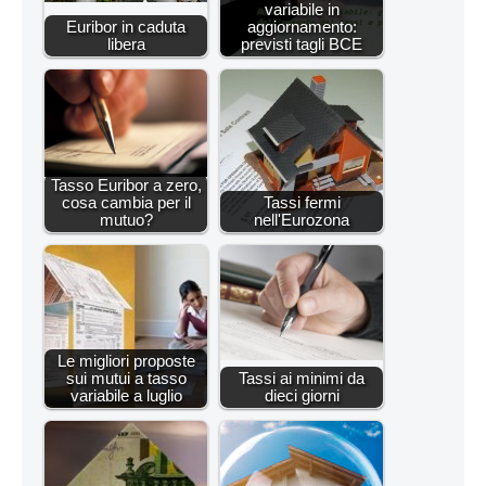
variabile in
Euribor in caduta
aggiornamento:
libera
previsti tagli BCE
Tasso Euribor a zero,
cosa cambia per il
Tassi fermi
mutuo?
nell'Eurozona
Le migliori proposte
sui mutui a tasso
Tassi ai minimi da
variabile a luglio
dieci giorni