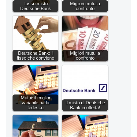
Tasso misto
Migliori mutui a
Deutsche Bank
confronto
Deutsche Bank: il
Migliori mutui a
fisso che conviene
confronto
Mutui: il miglior
variabile parla
Il misto di Deutsche
tedesco
Bank in offerta!