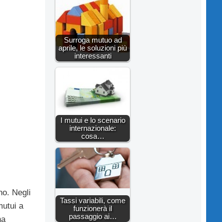
Surroga mutuo ad
aprile, le soluzioni più
interessanti
I mutui e lo scenario
internazionale:
cosa…
no. Negli
Tassi variabili, come
mutui a
funzionerà il
passaggio ai…
na