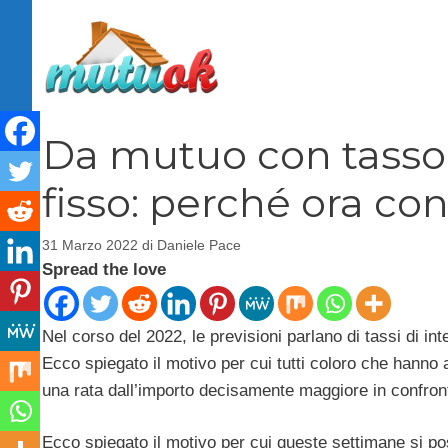
Vai
al
contenuto
Da mutuo con tasso v
fisso: perché ora co
31 Marzo 2022
di
Daniele Pace
Spread the love
Nel corso del 2022, le previsioni parlano di tassi di 
Ecco spiegato il motivo per cui tutti coloro che hanno
una rata dall’importo decisamente maggiore in confron
Ecco spiegato il motivo per cui queste settimane si 