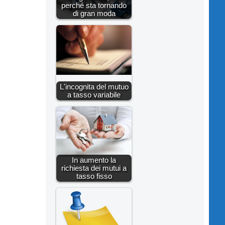
perché sta tornando
di gran moda
L'incognita del mutuo
a tasso variabile
In aumento la
richiesta dei mutui a
tasso fisso