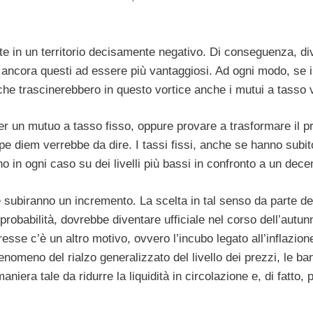
nte in un territorio decisamente negativo. Di conseguenza, di
 ancora questi ad essere più vantaggiosi. Ad ogni modo, se i 
e trascinerebbero in questo vortice anche i mutui a tasso v
per un mutuo a tasso fisso, oppure provare a trasformare il p
pe diem verrebbe da dire. I tassi fissi, anche se hanno subit
o in ogni caso su dei livelli più bassi in confronto a un dece
sse subiranno un incremento. La scelta in tal senso da parte d
robabilità, dovrebbe diventare ufficiale nel corso dell’autun
esse c’è un altro motivo, ovvero l’incubo legato all’inflazion
enomeno del rialzo generalizzato del livello dei prezzi, le b
niera tale da ridurre la liquidità in circolazione e, di fatto, 