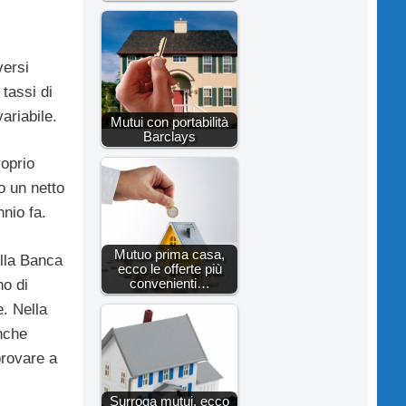
versi
tassi di
ariabile.
Mutui con portabilità
Barclays
roprio
o un netto
nnio fa.
Mutuo prima casa,
ella Banca
ecco le offerte più
convenienti…
no di
e. Nella
anche
provare a
Surroga mutui, ecco