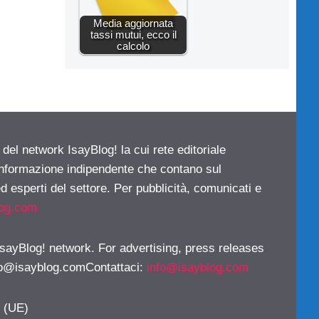
Media aggiornata
tassi mutui, ecco il
calcolo
 del network IsayBlog! la cui rete editoriale
 informazione indipendente che contano sul
d esperti del settore. Per pubblicità, comunicati e
log.com
 IsayBlog! network. For advertising, press releases
fo@isayblog.comContattaci
:
info@isayblog.com
y (UE)