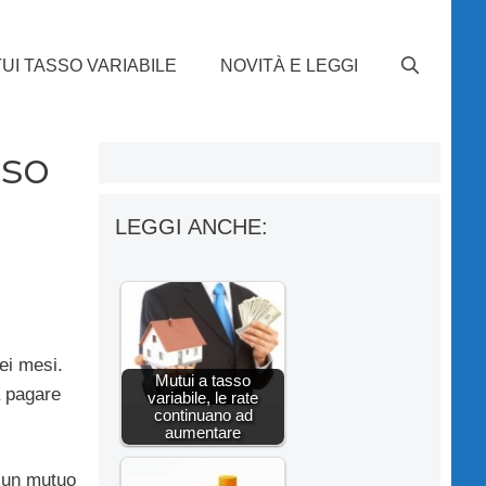
UI TASSO VARIABILE
NOVITÀ E LEGGI
sso
LEGGI ANCHE:
ei mesi.
Mutui a tasso
a pagare
variabile, le rate
continuano ad
aumentare
a un mutuo