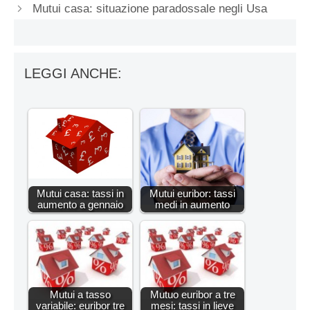
Mutui casa: situazione paradossale negli Usa
LEGGI ANCHE:
Mutui casa: tassi in
Mutui euribor: tassi
aumento a gennaio
medi in aumento
Mutui a tasso
Mutuo euribor a tre
variabile: euribor tre
mesi: tassi in lieve