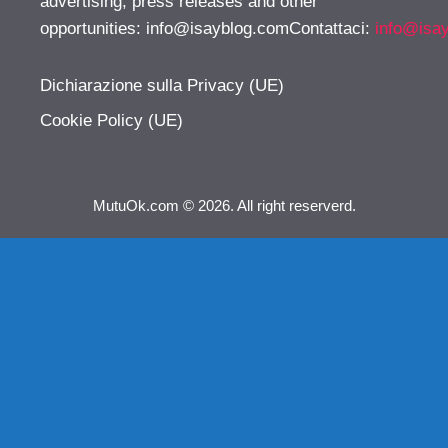
advertising, press releases and other
opportunities:
info@isayblog.comContattaci
:
info@isa
Dichiarazione sulla Privacy (UE)
Cookie Policy (UE)
MutuOk.com © 2026. All right reserverd.