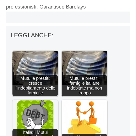
professionisti. Garantisce Barclays
LEGGI ANCHE:
Mutui e prestiti:
Mutui e prestiti:
cresce
famiglie italiane
l'indebitamento delle
indebitate ma non
famiglie
troppo
Italia: i Mutui