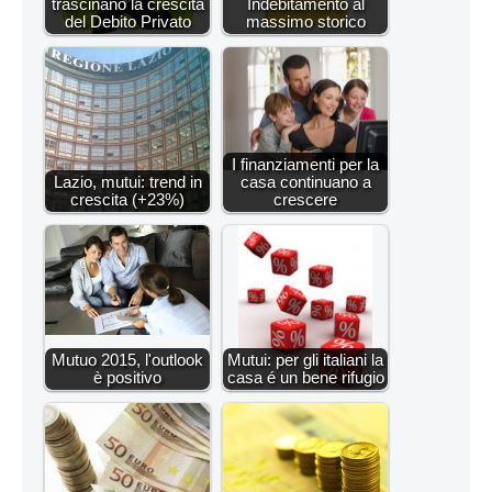
trascinano la crescita
Indebitamento al
del Debito Privato
massimo storico
I finanziamenti per la
Lazio, mutui: trend in
casa continuano a
crescita (+23%)
crescere
Mutuo 2015, l'outlook
Mutui: per gli italiani la
è positivo
casa é un bene rifugio