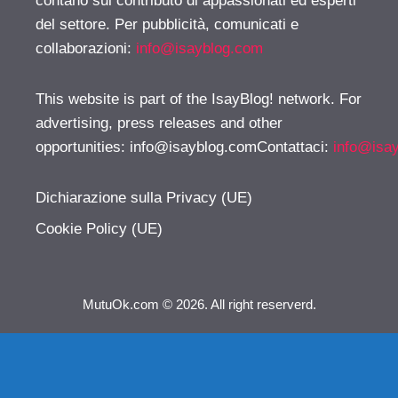
contano sul contributo di appassionati ed esperti
del settore. Per pubblicità, comunicati e
collaborazioni:
info@isayblog.com
This website is part of the IsayBlog! network. For
advertising, press releases and other
opportunities:
info@isayblog.comContattaci
:
info@isa
Dichiarazione sulla Privacy (UE)
Cookie Policy (UE)
MutuOk.com © 2026. All right reserverd.