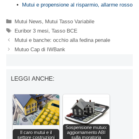
Mutui e propensione al risparmio, allarme rosso
Categorie
Mutui News
,
Mutui Tasso Variabile
Tag
Euribor 3 mesi
,
Tasso BCE
Mutui e banche: occhio alla fedina penale
Mutuo Cap di IWBank
LEGGI ANCHE:
Sospensione mutuo:
Il caro mutui e il
aggiornamento ABI
settore costruzioni
sulla moratoria