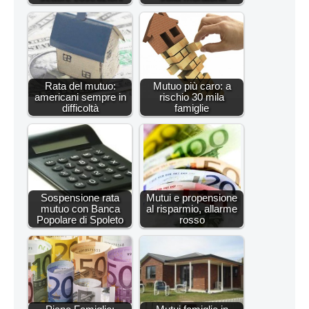
Rata del mutuo:
Mutuo più caro: a
americani sempre in
rischio 30 mila
difficoltà
famiglie
Sospensione rata
Mutui e propensione
mutuo con Banca
al risparmio, allarme
Popolare di Spoleto
rosso