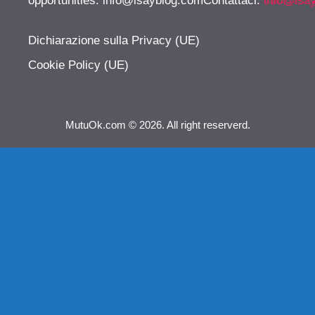
opportunities:
info@isayblog.comContattaci
:
info@isa
Dichiarazione sulla Privacy (UE)
Cookie Policy (UE)
MutuOk.com © 2026. All right reserverd.