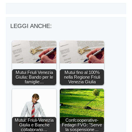
LEGGI ANCHE:
Mutui Friuli Venezia
Mutui fino al 100%
Giulia: Bando per le
nella Regione Friuli
famiglie…
Venezia Giulia
Mutui: Friuli-Venezia
Confcooperative-
Giulia e Banche
Fedagri FVG: "Serve
collaborano…
la sospensione…