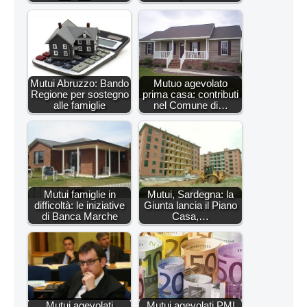
Mutui Abruzzo: Bando
Mutuo agevolato
Regione per sostegno
prima casa: contributi
alle famiglie
nel Comune di…
Mutui famiglie in
Mutui, Sardegna: la
difficoltà: le iniziative
Giunta lancia il Piano
di Banca Marche
Casa,…
Mutui agevolati
Mutui agevolati PMI