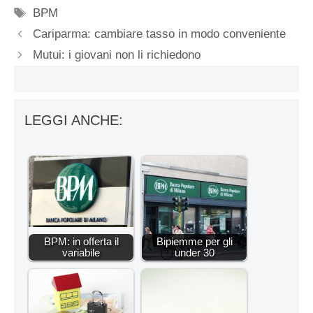
Tag
BPM
Cariparma: cambiare tasso in modo conveniente
Mutui: i giovani non li richiedono
LEGGI ANCHE:
BPM: in offerta il
Bipiemme per gli
variabile
under 30