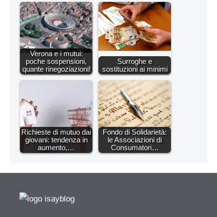
Verona e i mutui:
poche sospensioni,
Surroghe e
quante rinegoziazioni!
sostituzioni ai minimi
Richieste di mutuo dai
Fondo di Solidarietà:
giovani: tendenza in
le Associazioni di
aumento,…
Consumatori…