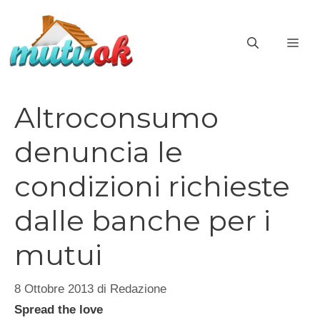
Vai
al
ME
contenuto
Altroconsumo
denuncia le
condizioni richieste
dalle banche per i
mutui
8 Ottobre 2013
di
Redazione
Spread the love