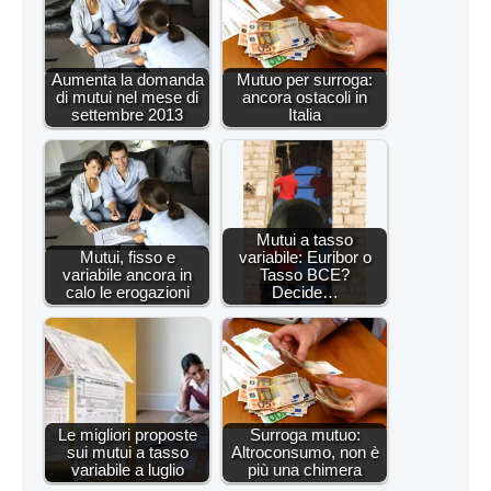
Aumenta la domanda
Mutuo per surroga:
di mutui nel mese di
ancora ostacoli in
settembre 2013
Italia
Mutui a tasso
Mutui, fisso e
variabile: Euribor o
variabile ancora in
Tasso BCE?
calo le erogazioni
Decide…
Le migliori proposte
Surroga mutuo:
sui mutui a tasso
Altroconsumo, non è
variabile a luglio
più una chimera