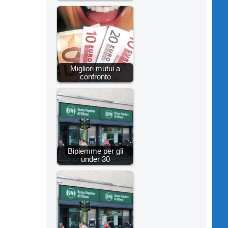
Migliori mutui a
confronto
Bipiemme per gli
under 30