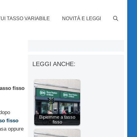
UI TASSO VARIABILE
NOVITÀ E LEGGI
LEGGI ANCHE:
tasso fisso
(dopo
Bipiemme a tasso
so fisso
fisso
casa oppure