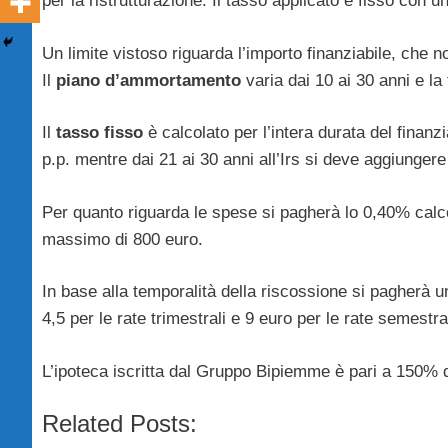
per la ristrutturazione. Il tasso applicato è fisso con u
Un limite vistoso riguarda l’importo finanziabile, che n
Il
piano d’ammortamento
varia dai 10 ai 30 anni e l
Il
tasso fisso
è calcolato per l’intera durata del finanzi
p.p. mentre dai 21 ai 30 anni all’Irs si deve aggiungere
Per quanto riguarda le spese si pagherà lo 0,40% calc
massimo di 800 euro.
In base alla temporalità della riscossione si pagherà un
4,5 per le rate trimestrali e 9 euro per le rate semestral
L’ipoteca iscritta dal Gruppo Bipiemme è pari a 150% d
Related Posts: