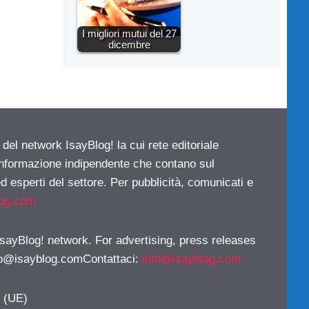
I migliori mutui del 27
dicembre
 del network IsayBlog! la cui rete editoriale
 informazione indipendente che contano sul
d esperti del settore. Per pubblicità, comunicati e
log.com
 IsayBlog! network. For advertising, press releases
fo@isayblog.comContattaci
:
info@isayblog.com
y (UE)