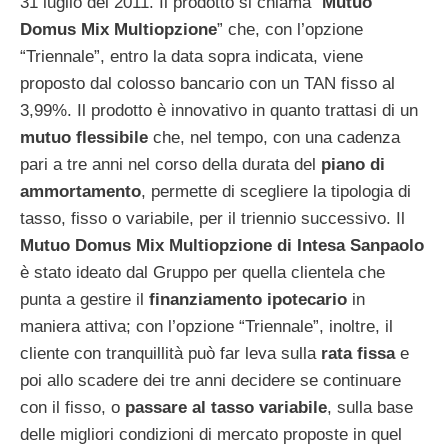
31 luglio del 2011. Il prodotto si chiama “
Mutuo
Domus Mix Multiopzione
” che, con l’opzione
“Triennale”, entro la data sopra indicata, viene
proposto dal colosso bancario con un TAN fisso al
3,99%. Il prodotto è innovativo in quanto trattasi di un
mutuo flessibile
che, nel tempo, con una cadenza
pari a tre anni nel corso della durata del
piano di
ammortamento
, permette di scegliere la tipologia di
tasso, fisso o variabile, per il triennio successivo. Il
Mutuo Domus Mix Multiopzione di Intesa Sanpaolo
è stato ideato dal Gruppo per quella clientela che
punta a gestire il
finanziamento ipotecario
in
maniera attiva; con l’opzione “Triennale”, inoltre, il
cliente con tranquillità può far leva sulla
rata fissa
e
poi allo scadere dei tre anni decidere se continuare
con il fisso, o
passare al tasso variabile
, sulla base
delle migliori condizioni di mercato proposte in quel