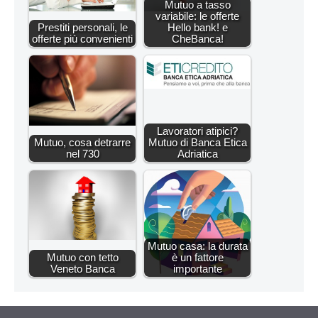
Mutuo a tasso
variabile: le offerte
Prestiti personali, le
Hello bank! e
offerte più convenienti
CheBanca!
Lavoratori atipici?
Mutuo, cosa detrarre
Mutuo di Banca Etica
nel 730
Adriatica
Mutuo casa: la durata
Mutuo con tetto
è un fattore
Veneto Banca
importante