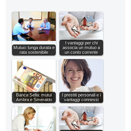
I vantaggi per chi
Mutuo: lunga durata e
associa un mutuo a
rata sostenibile
un conto corrente
Banca Sella: mutui
I prestiti personali e i
Ambra e Smeraldo
vantaggi connessi