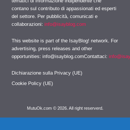
tematici di informazione indipendente che
contano sul contributo di appassionati ed esperti
del settore. Per pubblicità, comunicati e
collaborazioni:
info@isayblog.com
This website is part of the IsayBlog! network. For
advertising, press releases and other
opportunities:
info@isayblog.comContattaci
:
info@isa
Dichiarazione sulla Privacy (UE)
Cookie Policy (UE)
MutuOk.com © 2026. All right reserverd.