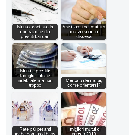
Mutuo, continua la
Abi: i tassi dei mutui a
contrazione dei
marzo sono in
prestiti bancari
discesa
Mutui e prestiti:
famiglie italiane
indebitate ma non
Mercato dei mutui,
troppo
come orientarsi?
Rate più pesanti
I migliori mutui di
anche con tassi bassi
agosto 2013