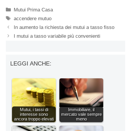
Categorie
Mutui Prima Casa
Tag
accendere mutuo
In aumento la richiesta dei mutui a tasso fisso
I mutui a tasso variabile più convenienti
LEGGI ANCHE:
Mutui, i tassi di
Immobiliare, il
interesse sono
mercato vale sempre
ancora troppo elevati
meno