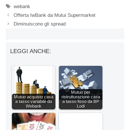
Tag
webank
Offerta IwBank da Mutui Supermarket
Diminuiscono gli spread
LEGGI ANCHE:
Mutuo per
Mutuo acquisto casa
ristrutturazione casa
a tasso variabile da
a tasso fisso da BP
Webank
Lodi