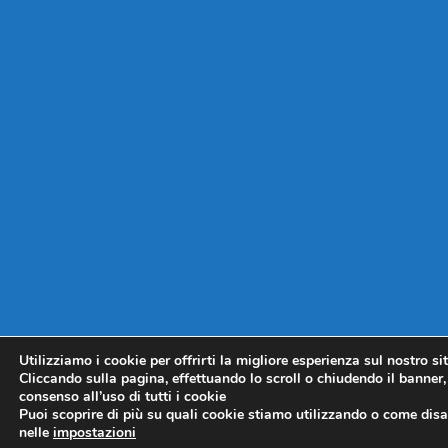
Utilizziamo i cookie per offrirti la migliore esperienza sul nostro si
Cliccando sulla pagina, effettuando lo scroll o chiudendo il banner, 
consenso all’uso di tutti i cookie
Puoi scoprire di più su quali cookie stiamo utilizzando o come disat
nelle
impostazioni