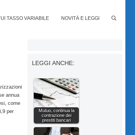
UI TASSO VARIABILE
NOVITÀ E LEGGI
LEGGI ANCHE:
arizzazioni
ase annua
mesi, come
Mutuo, continua la
4,9 per
contrazione dei
prestiti bancari