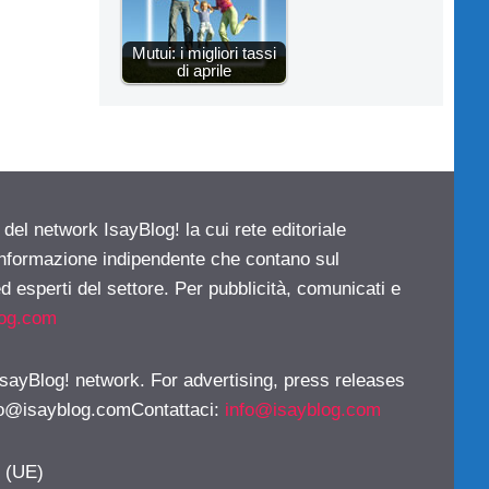
Mutui: i migliori tassi
di aprile
 del network IsayBlog! la cui rete editoriale
 informazione indipendente che contano sul
d esperti del settore. Per pubblicità, comunicati e
log.com
 IsayBlog! network. For advertising, press releases
fo@isayblog.comContattaci
:
info@isayblog.com
y (UE)