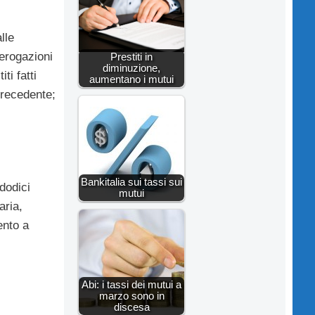
lle
 erogazioni
Prestiti in
diminuzione,
ti fatti
aumentano i mutui
precedente;
Bankitalia sui tassi sui
 dodici
mutui
aria,
ento a
Abi: i tassi dei mutui a
marzo sono in
discesa