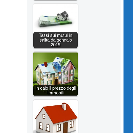
Tassi sui mutui in
salita da gennaio
2019
In calo il prezzo degli
immobili