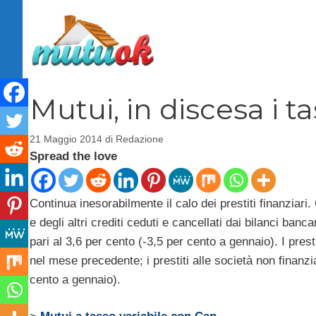
Vai
al
contenuto
Mutui, in discesa i ta
21 Maggio 2014
di
Redazione
Spread the love
Continua inesorabilmente il calo dei prestiti finanziari. 
e degli altri crediti ceduti e cancellati dai bilanci ba
pari al 3,6 per cento (-3,5 per cento a gennaio). I prest
nel mese precedente; i prestiti alle società non finanz
cento a gennaio).