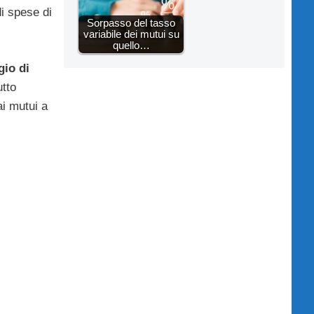
di spese di
Sorpasso del tasso
variabile dei mutui su
quello…
gio di
utto
ai mutui a