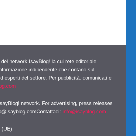
 del network IsayBlog! la cui rete editoriale
 informazione indipendente che contano sul
d esperti del settore. Per pubblicità, comunicati e
log.com
 IsayBlog! network. For advertising, press releases
fo@isayblog.comContattaci
:
info@isayblog.com
y (UE)