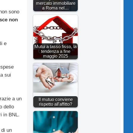
mercato immobiliare
a Roma nel…
 non sono
isce non
li e
Mutui a tasso fisso, la
tendenza a fine
maggio 2025
i spese
a sui
razie a un
Il mutuo conviene
rispetto all'affitto?
o dello
ri in BNL.
 di un