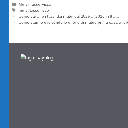
Categorie
Mutui Tasso Fisso
Tag
mutui tasso fisso
Come variano i tassi dei mutui dal 2025 al 2026 in Italia
Come stanno evolvendo le offerte di mutuo prima casa a febb