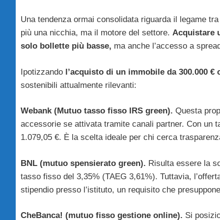
Una tendenza ormai consolidata riguarda il legame tra 
più una nicchia, ma il motore del settore.
Acquistare u
solo bollette più basse,
ma anche l’accesso a spread ri
Ipotizzando
l’acquisto di un immobile da 300.000 € 
sostenibili attualmente rilevanti:
Webank (Mutuo tasso fisso IRS green).
Questa propos
accessorie se attivata tramite canali partner. Con un 
1.079,05 €. È la scelta ideale per chi cerca trasparen
BNL (mutuo spensierato green).
Risulta essere la so
tasso fisso del 3,35% (TAEG 3,61%). Tuttavia, l’offerta
stipendio presso l’istituto, un requisito che presuppone 
CheBanca! (mutuo fisso gestione online).
Si posizio