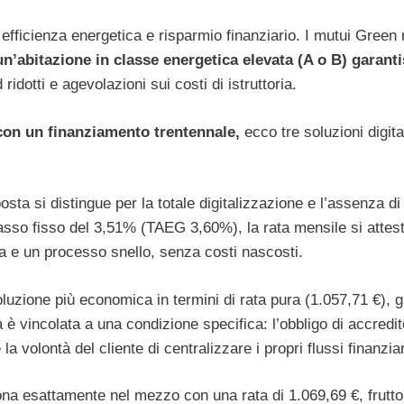
efficienza energetica e risparmio finanziario. I mutui Green
n’abitazione in classe energetica elevata (A o B) garant
dotti e agevolazioni sui costi di istruttoria.
con un finanziamento trentennale,
ecco tre soluzioni digita
ta si distingue per la totale digitalizzazione e l’assenza d
tasso fisso del 3,51% (TAEG 3,60%), la rata mensile si attest
za e un processo snello, senza costi nascosti.
luzione più economica in termini di rata pura (1.057,71 €), g
 è vincolata a una condizione specifica: l’obbligo di accredit
la volontà del cliente di centralizzare i propri flussi finanzia
na esattamente nel mezzo con una rata di 1.069,69 €, frutto