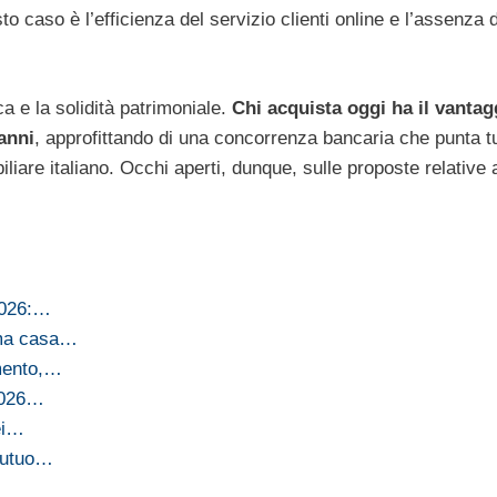
 caso è l’efficienza del servizio clienti online e l’assenza 
 e la solidità patrimoniale.
Chi acquista oggi ha il vantag
’anni
, approfittando di una concorrenza bancaria che punta t
iliare italiano. Occhi aperti, dunque, sulle proposte relative 
 2026:…
ima casa…
umento,…
 2026…
ei…
 mutuo…