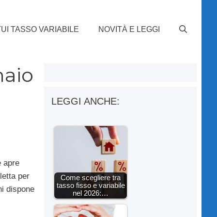
UI TASSO VARIABILE
NOVITÀ E LEGGI
naio
LEGGI ANCHE:
e apre
letta per
Come scegliere tra
tasso fisso e variabile
chi dispone
nel 2026:…