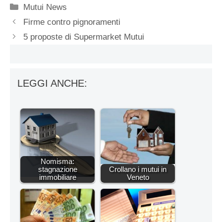
Categorie
Mutui News
Firme contro pignoramenti
5 proposte di Supermarket Mutui
LEGGI ANCHE:
Nomisma:
stagnazione
Crollano i mutui in
immobiliare
Veneto