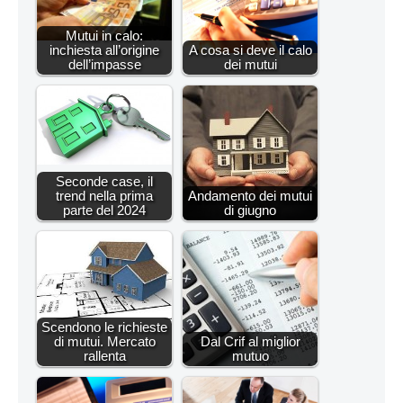
Mutui in calo:
inchiesta all’origine
A cosa si deve il calo
dell’impasse
dei mutui
Seconde case, il
trend nella prima
Andamento dei mutui
parte del 2024
di giugno
Scendono le richieste
di mutui. Mercato
Dal Crif al miglior
rallenta
mutuo