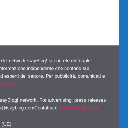
 del network IsayBlog! la cui rete editoriale
 informazione indipendente che contano sul
d esperti del settore. Per pubblicità, comunicati e
log.com
 IsayBlog! network. For advertising, press releases
fo@isayblog.comContattaci
:
info@isayblog.com
y (UE)