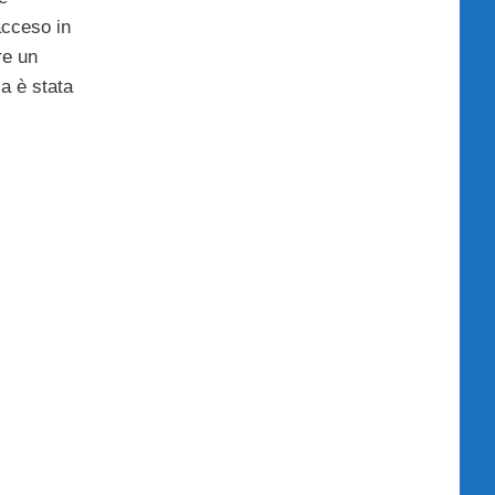
acceso in
re un
ia è stata