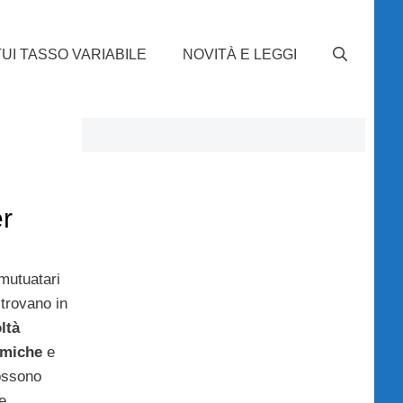
UI TASSO VARIABILE
NOVITÀ E LEGGI
r
 mutuatari
 trovano in
oltà
miche
e
ossono
e