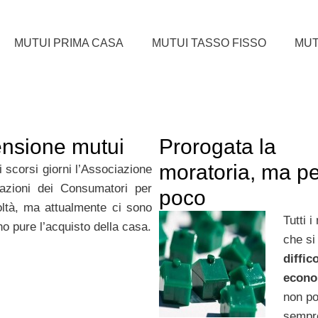
MUTUI PRIMA CASA
MUTUI TASSO FISSO
MUT
ensione mutui
Prorogata la
moratoria, ma pe
 scorsi giorni l’Associazione
iazioni dei Consumatori per
poco
oltà, ma attualmente ci sono
Tutti i
o pure l’acquisto della casa.
che si
diffic
econo
non p
sempr