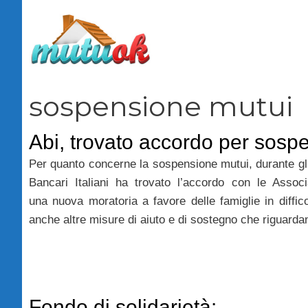
Vai
al
contenuto
sospensione mutui
Abi, trovato accordo per sosp
Per quanto concerne la sospensione mutui, durante gli
Bancari Italiani ha trovato l’accordo con le Assoc
una nuova moratoria a favore delle famiglie in diffic
anche altre misure di aiuto e di sostegno che riguardan
Fondo di solidarietà: